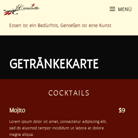
Zum
MENÜ
Inhalt
springen
Essen ist ein Bedürfnis, Genießen ist eine Kunst
GETRÄNKEKARTE
COCKTAILS
Mojito
$9
Lorem ipsum dolor sit amet, consectetur adipiscing elit,
sed do eiusmod tempor incididunt ut labore et dolore
magna aliqua.