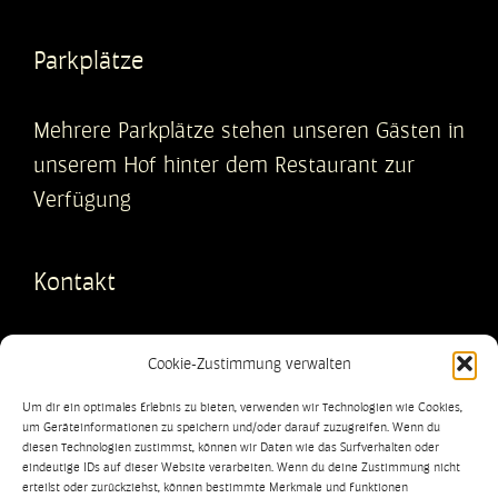
Parkplätze
Mehrere Parkplätze stehen unseren Gästen in
unserem Hof hinter dem Restaurant zur
Verfügung
Kontakt
Il Caminetto
Cookie-Zustimmung verwalten
Aachener Str. 694
Um dir ein optimales Erlebnis zu bieten, verwenden wir Technologien wie Cookies,
50226 Frechen
um Geräteinformationen zu speichern und/oder darauf zuzugreifen. Wenn du
diesen Technologien zustimmst, können wir Daten wie das Surfverhalten oder
eindeutige IDs auf dieser Website verarbeiten. Wenn du deine Zustimmung nicht
Tel.:
0157 8061 6515
erteilst oder zurückziehst, können bestimmte Merkmale und Funktionen